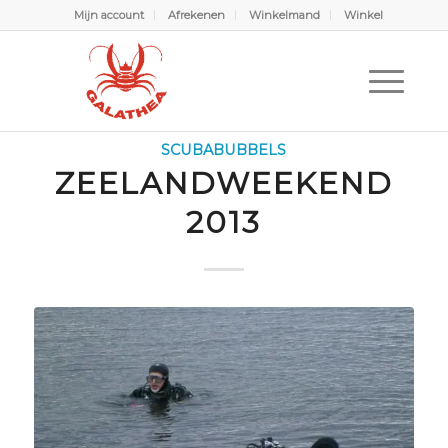
Mijn account
Afrekenen
Winkelmand
Winkel
Scubabubbels
U bevindt zich hier:
Home
/
Scubabubbels
/
Scubabubbels
/
Zeelandweekend 2013
SCUBABUBBELS
ZEELANDWEEKEND
2013