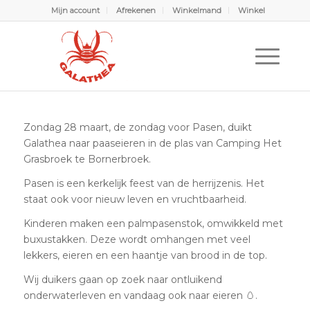
Mijn account
Afrekenen
Winkelmand
Winkel
Palmpasen duik is er weer. OWSV Galathea
duikt paaseieren op
U bevindt zich hier:
Home
/
Scubabubbels
/
Scubabubbels
/
Palmpasen duik is er weer. OWSV Galathea duikt paaseieren op
Zondag 28 maart, de zondag voor Pasen, duikt
Galathea naar paaseieren in de plas van Camping Het
Grasbroek te Bornerbroek.
Pasen is een kerkelijk feest van de herrijzenis. Het
staat ook voor nieuw leven en vruchtbaarheid.
Kinderen maken een palmpasenstok, omwikkeld met
buxustakken. Deze wordt omhangen met veel
lekkers, eieren en een haantje van brood in de top.
Wij duikers gaan op zoek naar ontluikend
onderwaterleven en vandaag ook naar eieren 🥚.