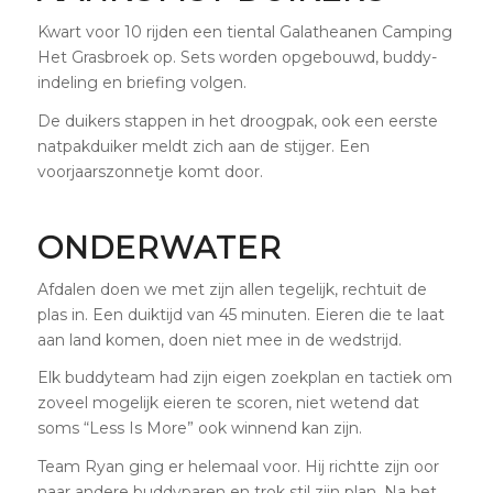
Kwart voor 10 rijden een tiental Galatheanen Camping
Het Grasbroek op. Sets worden opgebouwd, buddy-
indeling en briefing volgen.
De duikers stappen in het droogpak, ook een eerste
natpakduiker meldt zich aan de stijger. Een
voorjaarszonnetje komt door.
ONDERWATER
Afdalen doen we met zijn allen tegelijk, rechtuit de
plas in. Een duiktijd van 45 minuten. Eieren die te laat
aan land komen, doen niet mee in de wedstrijd.
Elk buddyteam had zijn eigen zoekplan en tactiek om
zoveel mogelijk eieren te scoren, niet wetend dat
soms “Less Is More” ook winnend kan zijn.
Team Ryan ging er helemaal voor. Hij richtte zijn oor
naar andere buddyparen en trok stil zijn plan. Na het