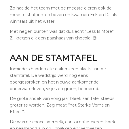
Zo haalde het team met de meeste eieren ook de
meeste strafpunten boven en kwamen Erik en DJ als
winnaars uit het water.
Met negen punten was dat dus echt “Less Is More”.
Zij kregen elk een paashaas van chocola. 😊
AAN DE STAMTAFEL
Inmiddels hadden alle duikers een plaats aan de
stamtafel. De wedstrijd werd nog eens
doorgesproken en het nieuwe aankomende
onderwaterleven, visjes en groen, benoemd.
De grote snoek van vorig jaar bleek aan tafel steeds
groter te worden. Zeg maar: “het Sterke Verhalen
Effect”.
De warme chocolademelk, consumptie-eieren, koek
en paasbrood zijn op. Inpakken en wegwezen.