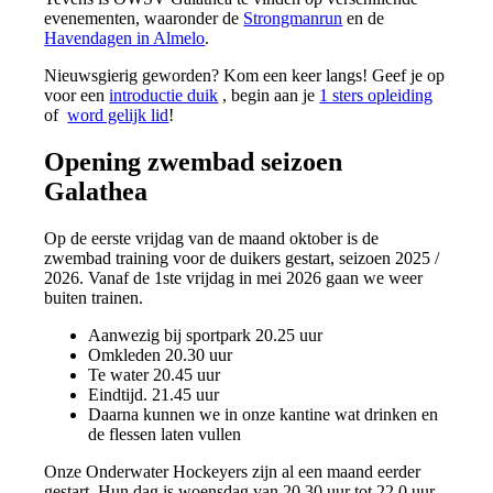
evenementen, waaronder de
Strongmanrun
en de
Havendagen in Almelo
.
Nieuwsgierig geworden? Kom een keer langs! Geef je op
voor een
introductie duik
, begin aan je
1 sters opleiding
of
word gelijk lid
!
Opening zwembad seizoen
Galathea
Op de eerste vrijdag van de maand oktober is de
zwembad training voor de duikers gestart, seizoen 2025 /
2026. Vanaf de 1ste vrijdag in mei 2026 gaan we weer
buiten trainen.
Aanwezig bij sportpark 20.25 uur
Omkleden 20.30 uur
Te water 20.45 uur
Eindtijd. 21.45 uur
Daarna kunnen we in onze kantine wat drinken en
de flessen laten vullen
Onze Onderwater Hockeyers zijn al een maand eerder
gestart. Hun dag is woensdag van 20.30 uur tot 22.0 uur.