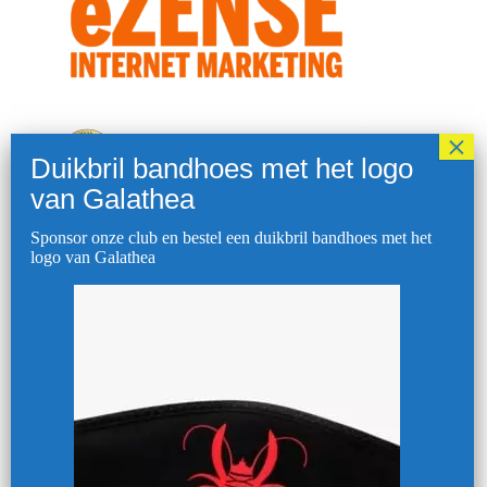
Sponsor onze club en bestel een duikbril bandhoes met het
logo van Galathea
Adverteer hier
Volg ons op Facebook