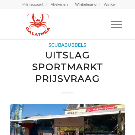
Mijn account
Afrekenen
Winkelmand
Winkel
Scubabubbels
U bevindt zich hier:
Home
/
Scubabubbels
/
Scubabubbels
/
Uitslag Sportmarkt Prijsvraag
SCUBABUBBELS
UITSLAG
SPORTMARKT
PRIJSVRAAG