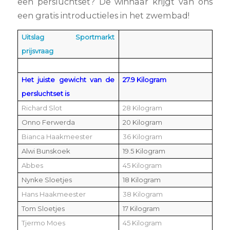
een persluchtset? De winnaar krijgt van ons
een gratis introductieles in het zwembad!
Uitslag Sportmarkt
prijsvraag
Het juiste gewicht van de
27.9 Kilogram
persluchtset is
Richard Slot
28 Kilogram
Onno Ferwerda
20 Kilogram
Bianca Haakmeester
36 Kilogram
Alwi Bunskoek
19.5 Kilogram
Abbes
45 Kilogram
Nynke Sloetjes
18 Kilogram
Hans Haakmeester
38 Kilogram
Tom Sloetjes
17 Kilogram
Tjermo Moes
45 Kilogram