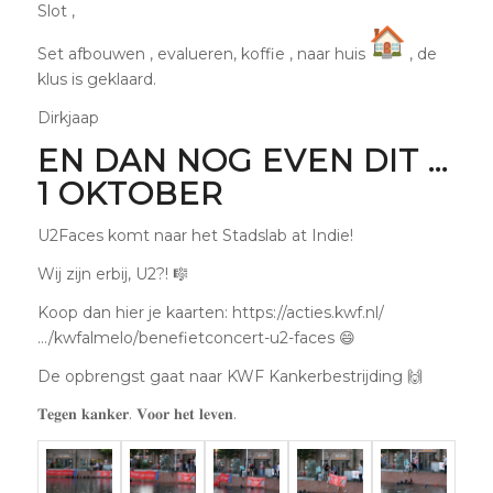
Slot ,
Set afbouwen , evalueren, koffie , naar huis
, de
klus is geklaard.
Dirkjaap
EN DAN NOG EVEN DIT …
1 OKTOBER
U2Faces komt naar het Stadslab at Indie!
Wij zijn erbij, U2?! 🎼
Koop dan hier je kaarten: https://acties.kwf.nl/
…/kwfalmelo/benefietconcert-u2-faces 😄
De opbrengst gaat naar KWF Kankerbestrijding 🙌
𝐓𝐞𝐠𝐞𝐧 𝐤𝐚𝐧𝐤𝐞𝐫. 𝐕𝐨𝐨𝐫 𝐡𝐞𝐭 𝐥𝐞𝐯𝐞𝐧.