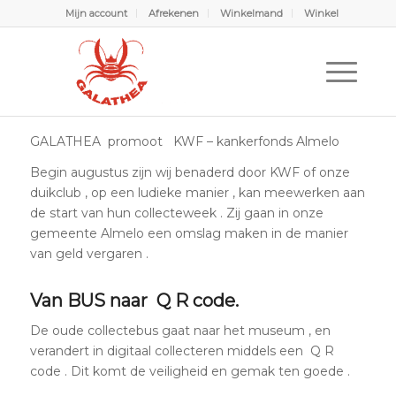
Mijn account
Afrekenen
Winkelmand
Winkel
Galathea promoot KWF – kankerfonds Almelo
U bevindt zich hier:
Home
/
Scubabubbels
/
Laatste Nieuws
/
Galathea promoot KWF – kankerfonds Almelo
GALATHEA promoot KWF – kankerfonds Almelo
Begin augustus zijn wij benaderd door KWF of onze
duikclub , op een ludieke manier , kan meewerken aan
de start van hun collecteweek . Zij gaan in onze
gemeente Almelo een omslag maken in de manier
van geld vergaren .
Van BUS naar Q R code.
De oude collectebus gaat naar het museum , en
verandert in digitaal collecteren middels een Q R
code . Dit komt de veiligheid en gemak ten goede .