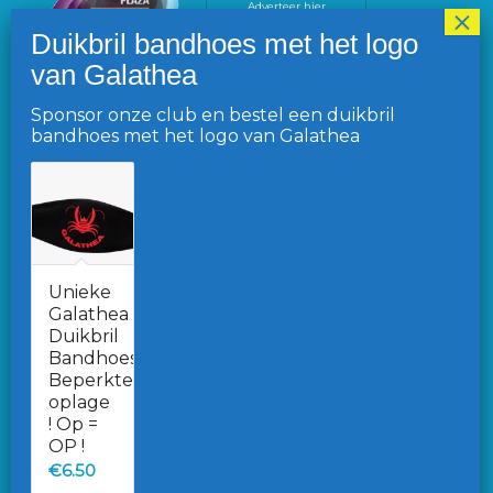
Adverteer hier
Sponsor onze club en bestel een duikbril
bandhoes met het logo van Galathea
VOLG ONS OP FACEBOOK
Unieke
Galathea
Duikbril
Ga naar de Facebook pagina
Bandhoes.
Beperkte
Word lid van onze Facebook-gemeenschap
oplage
! Op =
OP !
€
6.50