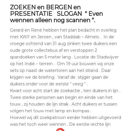
ZOEKEN en BERGEN en
PRESENTATIE SLOGAN “ Even
wennen alleen nog scannen “.
Gerard en René hebben het plan bedacht in overleg
met KWF en Jeroen , van Stadslab – Almelo . In de
vroege ochtend van 31 aug zinken twee duikers een
oude grote collectebus af en verstoppen 2
spandoeken van 5 meter lang . Locatie de Stadsvijver
op het Indië – terrein . Om 19 uur bouwen wij onze
sets op naast de watertoren aan het strand . Daar
krijgen we de briefing . Vanaf de stijger gaan de
duikers onder voor de eerste “ veeg “ .
Kwart voor acht start de zoekactie , tien duikers in lijn .
Twee sterke personen aan begin en einde van het
touw , zij houden de lijn strak . Acht duikers er tussen
volgen het touw met lamp en kompas .
Hoewel wij dit zoekpatroon eerder hebben uitgevoerd
was het toch weer wennen . De eerste rechte lijn