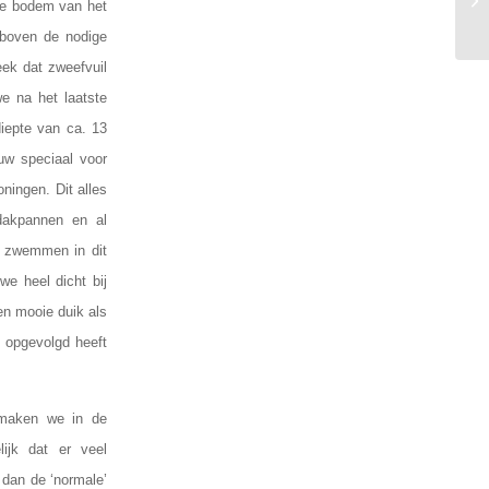
De bodem van het
rboven de nodige
ek dat zweefvuil
e na het laatste
iepte van ca. 13
uw speciaal voor
ningen. Dit alles
dakpannen en al
e zwemmen in dit
e heel dicht bij
n mooie duik als
d opgevolgd heeft
 maken we in de
ijk dat er veel
 dan de ‘normale’