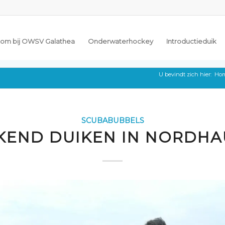
om bij OWSV Galathea
Onderwaterhockey
Introductieduik
U bevindt zich hier:
Ho
SCUBABUBBELS
KEND DUIKEN IN NORDHA