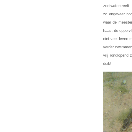
zoetwaterkreeft.
zo ongeveer no
waar de meesten
haast de oppervl
niet veel leven
verder zwemmen o
vrij rondlopend
duik!