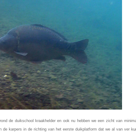
7) rond de duikschool kraakhelder en ook nu hebben we een zicht van minim
e karpers in de richting van het eerste duikplatform dat we al van ver ku