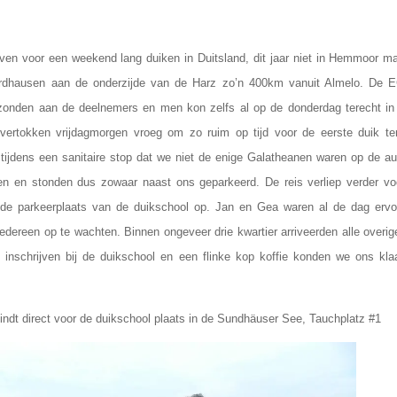
en voor een weekend lang duiken in Duitsland, dit jaar niet in Hemmoor maa
Nordhausen aan de onderzijde van de Harz zo’n 400km vanuit Almelo. De 
ezonden aan de deelnemers en men kon zelfs al op de donderdag terecht in 
 vertokken vrijdagmorgen vroeg om zo ruim op tijd voor de eerste duik ter
tijdens een sanitaire stop dat we niet de enige Galatheanen waren op de au
n en stonden dus zowaar naast ons geparkeerd. De reis verliep verder v
de parkeerplaats van de duikschool op. Jan en Gea waren al de dag ervo
iedereen op te wachten. Binnen ongeveer drie kwartier arriveerden alle overi
et inschrijven bij de duikschool en een flinke kop koffie konden we ons kl
vindt direct voor de duikschool plaats in de Sundhäuser See, Tauchplatz #1