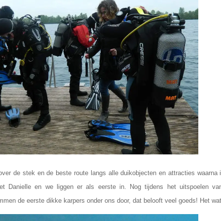
 over de stek en de beste route langs alle duikobjecten en attracties waarna 
et Danielle en we liggen er als eerste in. Nog tijdens het uitspoelen va
men de eerste dikke karpers onder ons door, dat belooft veel goeds! Het wat