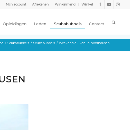
Mijn account
Afrekenen
Winkelmand
Winkel
Opleidingen
Leden
Scubabubbels
Contact
me
/
Scubabubbels
/
Scubabubbels
/
Weekend duiken in Nordhausen
USEN