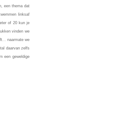
en, een thema dat
zwemmen linksaf
ter of 20 kun je
stukken vinden we
eft… naarmate we
tal daarvan zelfs
om een geweldige