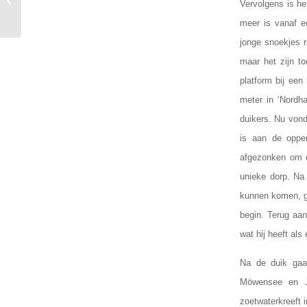
Vervolgens is h
Galathea
meer is vanaf e
jonge snoekjes 
maar het zijn t
platform bij ee
meter in ‘Nordh
duikers. Nu vond
is aan de oppe
afgezonken om e
unieke dorp. Na
kunnen komen, g
begin. Terug aan
wat hij heeft als
Na de duik gaa
Möwensee en Ja
zoetwaterkreeft 