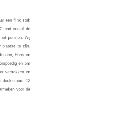
r een flink stuk
EC had vooraf de
het pension. Wij
 plaatse te zijn.
tobahn, Harry en
oorspoedig en om
or vertrokken en
ge deelnemers, 12
aarmaken voor de