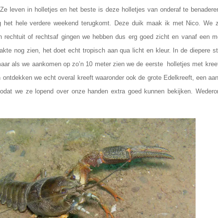
 Ze leven in holletjes en het beste is deze holletjes van onderaf te benader
g het hele verdere weekend terugkomt. Deze duik maak ik met Nico. We 
 rechtuit of rechtsaf gingen we hebben dus erg goed zicht en vanaf een me
akte nog zien, het doet echt tropisch aan qua licht en kleur. In de diepere 
 maar als we aankomen op zo’n 10 meter zien we de eerste holletjes met kre
ntdekken we echt overal kreeft waaronder ook de grote Edelkreeft, een aan
 zodat we ze lopend over onze handen extra goed kunnen bekijken. Weder