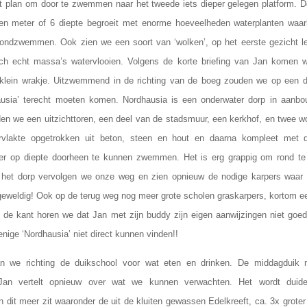
et plan om door te zwemmen naar het tweede iets dieper gelegen platform. 
en meter of 6 diepte begroeit met enorme hoeveelheden waterplanten waa
rondzwemmen. Ook zien we een soort van ‘wolken’, op het eerste gezicht le
och echt massa’s watervlooien. Volgens de korte briefing van Jan komen w
n klein wrakje. Uitzwemmend in de richting van de boeg zouden we op een d
ausia’ terecht moeten komen. Nordhausia is een onderwater dorp in aanbo
en we een uitzichttoren, een deel van de stadsmuur, een kerkhof, en twee wo
rvlakte opgetrokken uit beton, steen en hout en daarna kompleet met 
r op diepte doorheen te kunnen zwemmen. Het is erg grappig om rond t
 het dorp vervolgen we onze weg en zien opnieuw de nodige karpers waar w
eweldig! Ook op de terug weg nog meer grote scholen graskarpers, kortom ee
 de kant horen we dat Jan met zijn buddy zijn eigen aanwijzingen niet goe
 enige ‘Nordhausia’ niet direct kunnen vinden!!
n we richting de duikschool voor wat eten en drinken. De middagduik
n vertelt opnieuw over wat we kunnen verwachten. Het wordt duidel
in dit meer zit waaronder de uit de kluiten gewassen Edelkreeft, ca. 3x groter