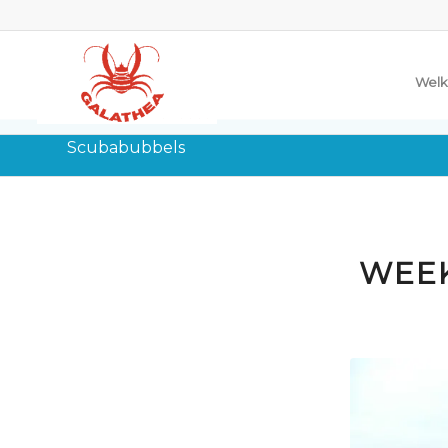
Welk
Scubabubbels
WEE