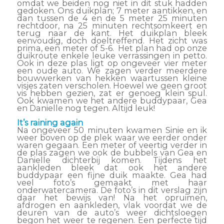
omdat we beiden nog niet in dit stuk hadden
gedoken. Ons duikplan; 7 meter aantikken, en
dan tussen de 4 en de 5 meter 25 minuten
rechtdoor, na 25 minuten rechtsomkeert en
terug naar de kant. Het duikplan bleek
eenvoudig, doch doeltreffend. Het zicht was
prima, een meter of 5-6. Het plan had op onze
duikroute enkele leuke verrassingen in petto.
Ook in deze plas ligt op ongeveer vier meter
een oude auto. We zagen verder meerdere
bouwwerken van hekken waartussen kleine
visjes zaten verscholen. Hoewel we geen groot
vis hebben gezien, zat er genoeg klein spul.
Ook kwamen we het andere buddypaar, Gea
en Danielle nog tegen. Altijd leuk!
It’s raining again
Na ongeveer 50 minuten kwamen Sinie en ik
weer boven op de plek waar we eerder onder
waren gegaan. Een meter of veertig verder in
de plas zagen we ook de bubbels van Gea en
Danielle dichterbij komen. Tijdens het
aankleden bleek dat ook het andere
buddypaar een fijne duik maakte. Gea had
veel foto’s gemaakt met haar
onderwatercamera. De foto’s in dit verslag zijn
daar het bewijs van! Na het opruimen,
afdrogen en aankleden, vlak voordat we de
deuren van de auto’s weer dichtsloegen
begon het weer te regenen. Een perfecte tijd