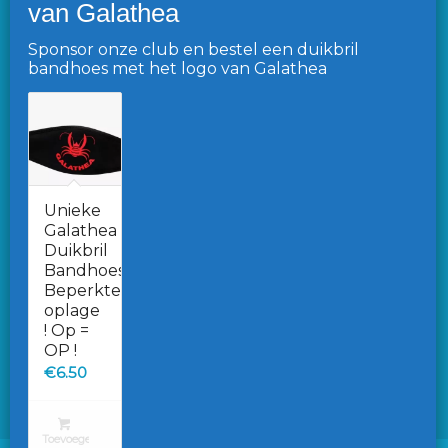
Sponsor onze club en bestel een duikbril
bandhoes met het logo van Galathea
VOLG ONS OP FACEBOOK
Unieke
Galathea
Duikbril
Ga naar de Facebook pagina
Bandhoes.
Beperkte
Word lid van onze Facebook-gemeenschap
oplage
! Op =
OP !
€
6.50
Toevoegen