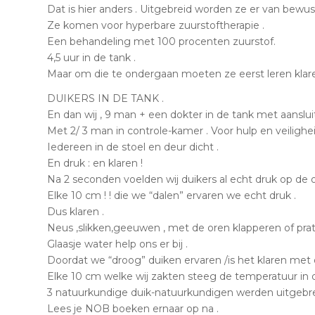
Dat is hier anders . Uitgebreid worden ze er van bewus
Ze komen voor hyperbare zuurstoftherapie .
Een behandeling met 100 procenten zuurstof.
4,5 uur in de tank .
Maar om die te ondergaan moeten ze eerst leren klare
DUIKERS IN DE TANK .
En dan wij , 9 man + een dokter in de tank met aansl
Met 2/ 3 man in controle-kamer . Voor hulp en veilighei
Iedereen in de stoel en deur dicht .
En druk : en klaren !
Na 2 seconden voelden wij duikers al echt druk op de o
Elke 10 cm ! ! die we “dalen” ervaren we echt druk .
Dus klaren .
Neus ,slikken,geeuwen , met de oren klapperen of prat
Glaasje water help ons er bij .
Doordat we “droog” duiken ervaren /is het klaren met 
Elke 10 cm welke wij zakten steeg de temperatuur in de
3 natuurkundige duik-natuurkundigen werden uitgeb
Lees je NOB boeken ernaar op na .