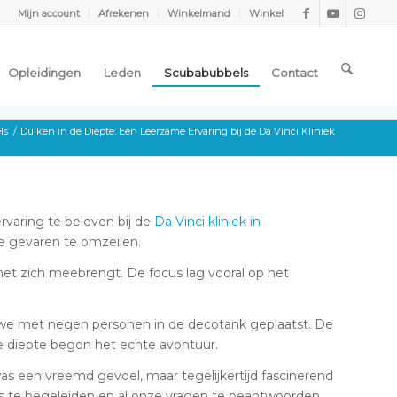
Mijn account
Afrekenen
Winkelmand
Winkel
Opleidingen
Leden
Scubabubbels
Contact
ls
/
Duiken in de Diepte: Een Leerzame Ervaring bij de Da Vinci Kliniek
varing te beleven bij de
Da Vinci kliniek in
ze gevaren te omzeilen.
met zich meebrengt. De focus lag vooral op het
 we met negen personen in de decotank geplaatst. De
ze diepte begon het echte avontuur.
s een vreemd gevoel, maar tegelijkertijd fascinerend
ns te begeleiden en al onze vragen te beantwoorden.