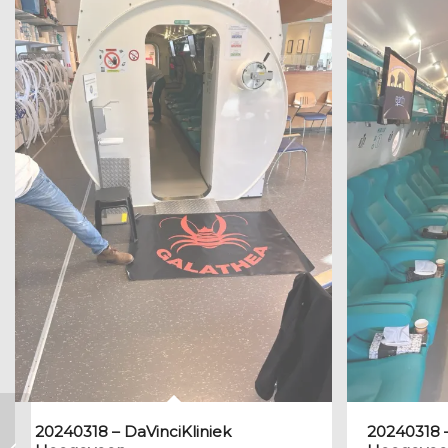
20240318 – DaVinciKliniek
20240318 –
Dank aan de