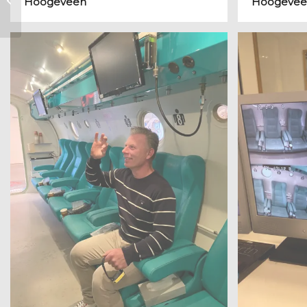
Hoogeveen
Hoogevee
evenementencommissie