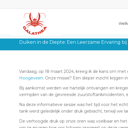
Welk
Duiken in de Diepte: Een Leerzame Ervaring bij 
Vandaag, op 18 maart 2024, kreeg ik de kans om met 
Hoogeveen
. Onze missie? Een dieper inzicht krijgen
Bij aankomst werden we hartelijk ontvangen en kregen 
vermijden van de gevreesde zuurstoftankincidenten, een
Na deze informatieve sessie was het tijd voor het e
tank werd geleidelijk onder druk gebracht, terwijl w
De verhoogde druk op onze oren was voelbaar en het k
om te ervaren hoe ons lichaam reageert op deze veran