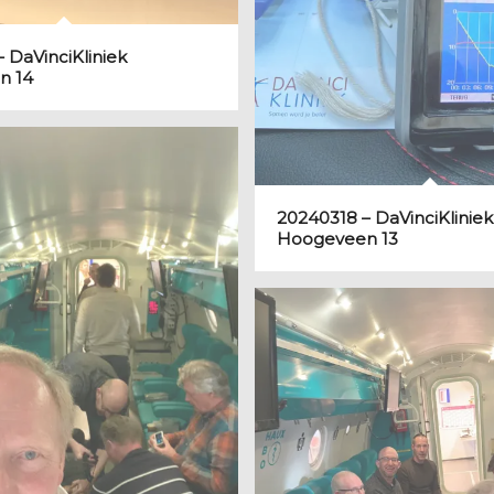
 DaVinciKliniek
n 14
20240318 – DaVinciKliniek
Hoogeveen 13