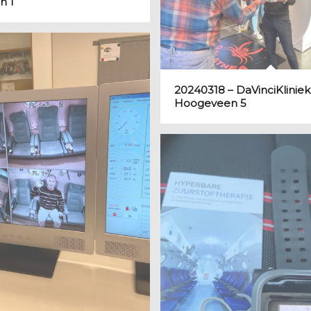
n 1
20240318 – DaVinciKliniek
Hoogeveen 5