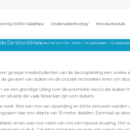
om bij OWSV Galathea
Onderwaterhockey
Introductieduik
de Da Vinci Kliniek
U bevindt zich hier:
Home
/
Scubabubbels
/
Scubabubbe
een groepje medestudenten van de decoopleiding een unieke er
 in de gevaren van duiken en de cruciale technieken leren om de
we een grondige uitleg over de potentiële risico’s die duiken 
 situatie die vaak fataal kan zijn voor duikers.
chte werk. Met een mix van opwinding en lichte zenuwen werden
e langzaam naar een diepte van 15 meter daalden. Eenmaal op de
laren ervan was voor velen van ons een nieuwe ervaring. Het wa
deringen in druk. Gelukkig stond een ervaren arts paraat om o