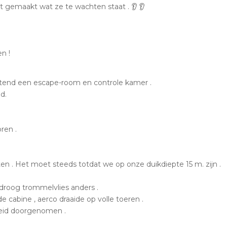
t gemaakt wat ze te wachten staat . 👂 👂
n !
uitend een escape-room en controle kamer .
d.
ren .
en . Het moet steeds totdat we op onze duikdiepte 15 m. zijn .
droog trommelvlies anders .
 cabine , aerco draaide op volle toeren .
reid doorgenomen .