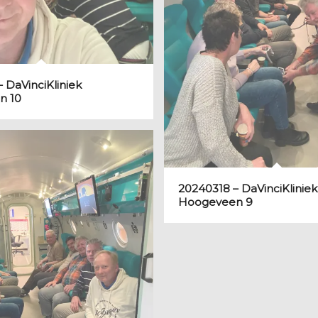
 DaVinciKliniek
n 10
20240318 – DaVinciKliniek
Hoogeveen 9