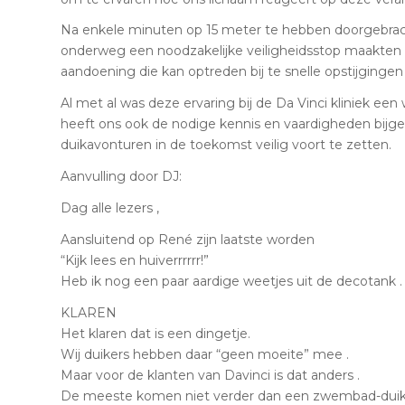
Na enkele minuten op 15 meter te hebben doorgebracht
onderweg een noodzakelijke veiligheidsstop maakten o
aandoening die kan optreden bij te snelle opstijgingen
Al met al was deze ervaring bij de Da Vinci kliniek een
heeft ons ook de nodige kennis en vaardigheden bijgeb
duikavonturen in de toekomst veilig voort te zetten.
Aanvulling door DJ:
Dag alle lezers ,
Aansluitend op René zijn laatste worden
“Kijk lees en huiverrrrrr!”
Heb ik nog een paar aardige weetjes uit de decotank .
KLAREN
Het klaren dat is een dingetje.
Wij duikers hebben daar “geen moeite” mee .
Maar voor de klanten van Davinci is dat anders .
De meeste komen niet verder dan een zwembad-duik of