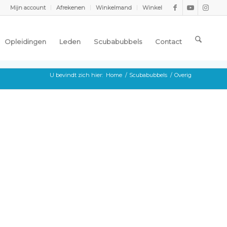
Mijn account
Afrekenen
Winkelmand
Winkel
Opleidingen
Leden
Scubabubbels
Contact
U bevindt zich hier:
Home
/
Scubabubbels
/
Overig