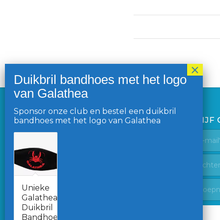
Sponsor onze club en bestel een duikbril
LAATSTE NIEUWS
BLIJF
bandhoes met het logo van Galathea
Palmpasen duik is er weer. OWSV
Galathea duikt paaseieren op
30 maart 2026 - 14:37
Galathea test het nieuwe
zwembad in Almelo
Unieke
10 maart 2026 - 17:00
Galathea
Duikbril
Galathea jubileum-actie – trekking
Bandhoes.
1 februari: er is een winnaar!