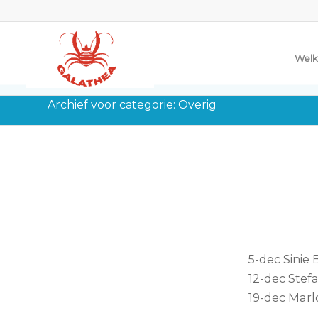
Welk
Archief voor categorie: Overig
5-dec Sinie
12-dec Stef
19-dec Marlo