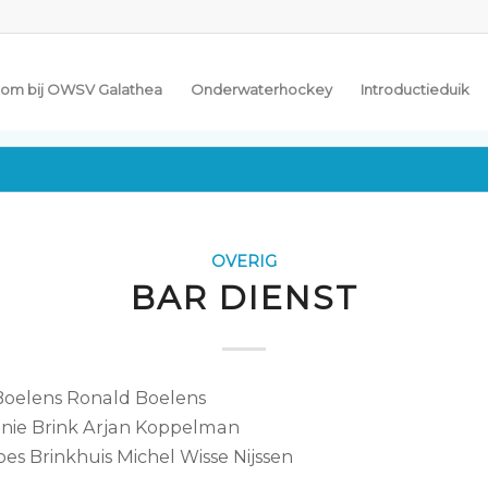
om bij OWSV Galathea
Onderwaterhockey
Introductieduik
OVERIG
BAR DIENST
 Boelens Ronald Boelens
anie Brink Arjan Koppelman
es Brinkhuis Michel Wisse Nijssen