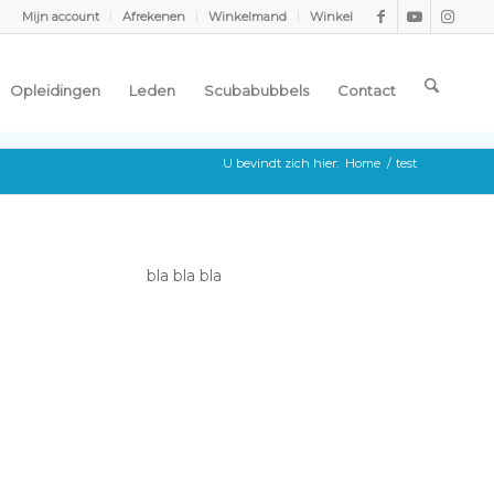
Mijn account
Afrekenen
Winkelmand
Winkel
Opleidingen
Leden
Scubabubbels
Contact
U bevindt zich hier:
Home
/
test
bla bla bla