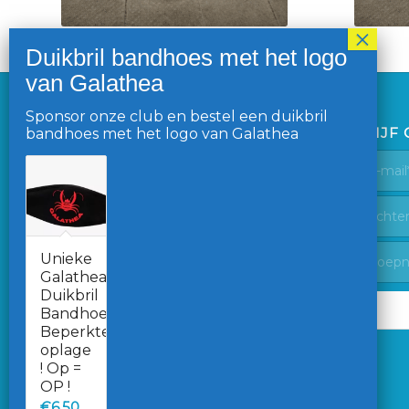
Sponsor onze club en bestel een duikbril
LAATSTE NIEUWS
BLIJF
bandhoes met het logo van Galathea
Palmpasen duik is er weer. OWSV
Galathea duikt paaseieren op
30 maart 2026 - 14:37
Galathea test het nieuwe
zwembad in Almelo
Unieke
10 maart 2026 - 17:00
Galathea
Duikbril
Galathea jubileum-actie – trekking
Bandhoes.
1 februari: er is een winnaar!
Beperkte
4 februari 2026 - 15:43
oplage
11 januari 2026 Galathea
! Op =
nieuwjaarswandeling
OP !
14 januari 2026 - 11:48
€
6.50