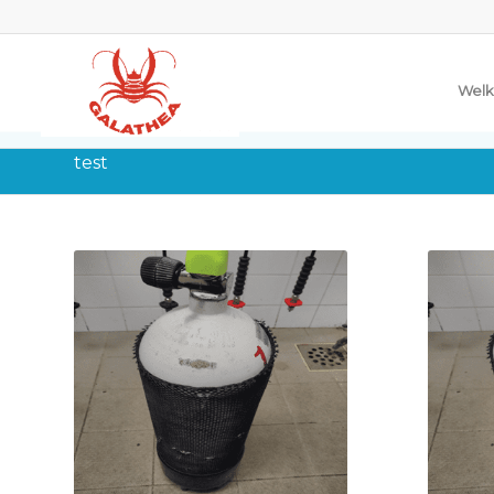
Welk
test