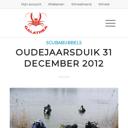
Mijn account
Afrekenen
Winkelmand
Winkel
Scubabubbels
U bevindt zich hier:
Home
/
Scubabubbels
/
Scubabubbels
/
Oudejaarsduik 31 december 2012
SCUBABUBBELS
OUDEJAARSDUIK 31
DECEMBER 2012