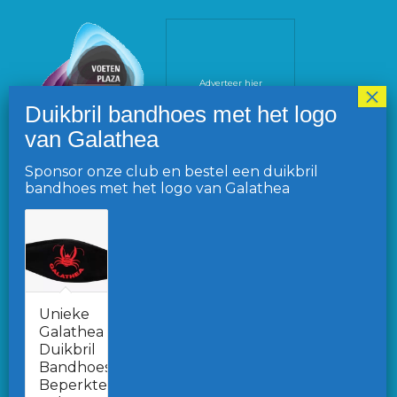
Adverteer hier
Sponsor onze club en bestel een duikbril
bandhoes met het logo van Galathea
VOLG ONS OP FACEBOOK
Unieke
Galathea
Duikbril
Ga naar de Facebook pagina
Bandhoes.
Beperkte
Word lid van onze Facebook-gemeenschap