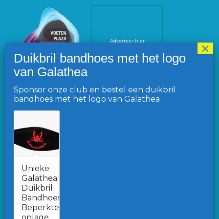
Adverteer hier
Sponsor onze club en bestel een duikbril
bandhoes met het logo van Galathea
VOLG ONS OP FACEBOOK
Unieke
Galathea
Duikbril
Ga naar de Facebook pagina
Bandhoes.
Beperkte
Word lid van onze Facebook-gemeenschap
oplage