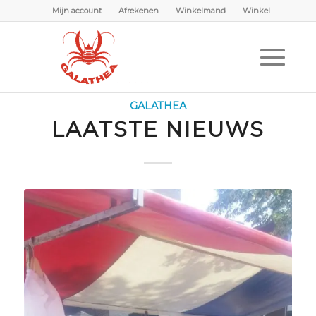
Mijn account
Afrekenen
Winkelmand
Winkel
Scubabubbels
U bevindt zich hier:
Home
/
Scubabubbels
/
Galathea
/
Laatste Nieuws
GALATHEA
LAATSTE NIEUWS