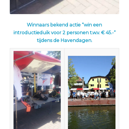
Winnaars bekend actie “win een
introductieduik voor 2 personen t.w.v. € 45.-“
tijdens de Havendagen.