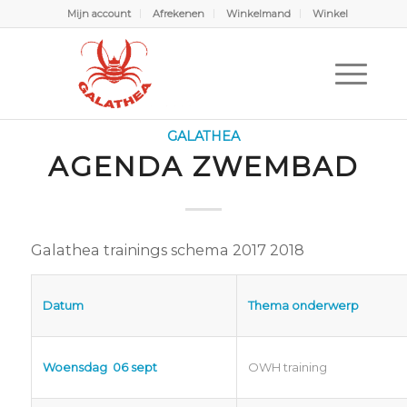
Mijn account
Afrekenen
Winkelmand
Winkel
Scubabubbels
U bevindt zich hier:
Home
/
Scubabubbels
/
Galathea
/
Agenda zwembad
GALATHEA
AGENDA ZWEMBAD
Galathea trainings schema 2017 2018
Datum
Thema onderwerp
Woensdag 06 sept
OWH training